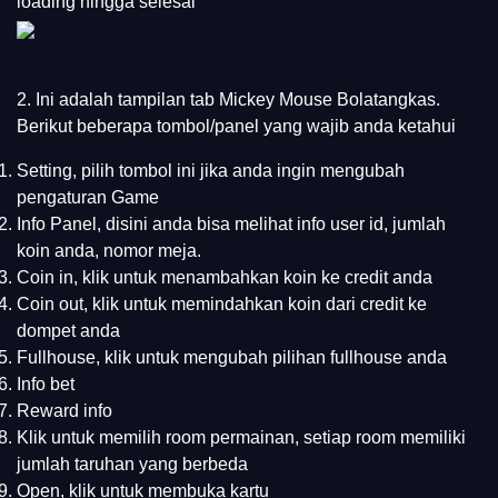
loading hingga selesai
2. Ini adalah tampilan tab Mickey Mouse Bolatangkas.
Berikut beberapa tombol/panel yang wajib anda ketahui
Setting, pilih tombol ini jika anda ingin mengubah
pengaturan Game
Info Panel, disini anda bisa melihat info user id, jumlah
koin anda, nomor meja.
Coin in, klik untuk menambahkan koin ke credit anda
Coin out, klik untuk memindahkan koin dari credit ke
dompet anda
Fullhouse, klik untuk mengubah pilihan fullhouse anda
Info bet
Reward info
Klik untuk memilih room permainan, setiap room memiliki
jumlah taruhan yang berbeda
Open, klik untuk membuka kartu