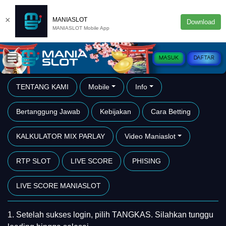
×
MANIASLOT
Download
MANIASLOT Mobile App
MASUK
DAFTAR
TENTANG KAMI
Mobile
Info
Bertanggung Jawab
Kebijakan
Cara Betting
KALKULATOR MIX PARLAY
Video Maniaslot
RTP SLOT
LIVE SCORE
PHISING
LIVE SCORE MANIASLOT
1. Setelah sukses login, pilih TANGKAS. Silahkan tunggu